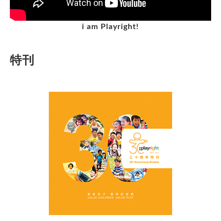
i am Playright!
特刊