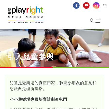
Skip
EN
to
content
引入兒童參與
兒童是遊樂場的真正用家，聆聽小朋友的意見和
想法自是理所當然。
小小遊樂場專員培育計劃@屯門