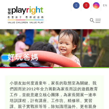
Skip
EN
to
content
好玩爸媽
小朋友如何度過童年，家長的取態至為關鍵。我
們因而於2012年全力籌劃為家長而設的遊戲教育
工作，並銳意建立核心團隊，為家長開展一連串
培訓課程，計有講座、工作坊、精修班、實習
課、親子實戰班等等，除知識理論外、更有親身